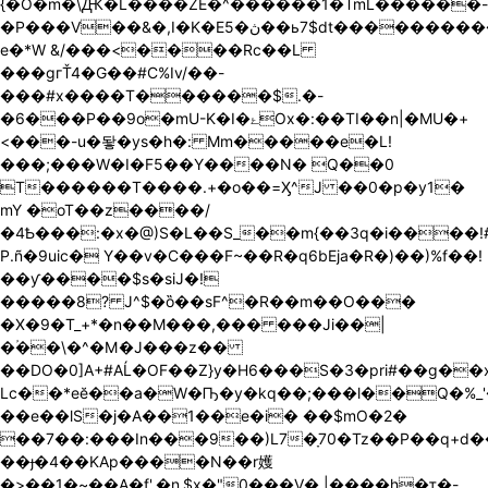
{�O�m�\Ԫ�L����ZE�^������1�TmL������
�P���V��&�,I�K�E5�ڽ��ь7$dt�������������w�}B
e�*W &/���<����Rc��L
���gгŤ4�G��#C%Iv/��-
���#x����T������$.�-
�6���P��9o�mU-K�I�ۓOx�:��TI��n|�MU�+
<���-u�돻�ys�h�: Mm�����e�L!
���;���W�I�F5��Y����N� Q��0
Т������T����.+�o��=Ӽ^J ��0�p�y1�
mY �
oT��z����/
�4Ҍ���:�x�@)S�L��S_��m{��3q�i����!#�a�
P.ñ�9uic� Y��v�C���F~��R�q6bEja�R�)��)%f��!
��ƴ����$s�siJ�!
�����8? J^$�ȍ��sF^�R��m��O���
�X�9�T_+*�n��M���,
��� ���Ji��|
�ؙ��\�^�Mަ�J���z��
��DO�0]A+#AĹ�OF��Z}y�H6���S�3�pri#��g�
Lc��*eĕ��a�W�Ҧ�y�kq��;���l��Q�%_'
��e��lS�j�Α��1��e�i� ��$mO�2�
��7��:���I
n���9��)L7�ָ70�Tz��P��q+d�
��ɟ�4��KAp����N��r嬳
�>��1�~��A�f',�ȵ$x�"0���V�,|����h�τ�-