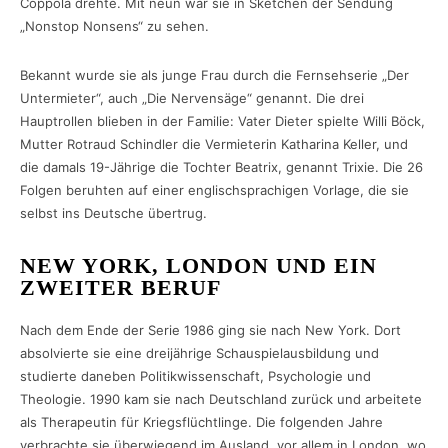
Coppola drehte. Mit neun war sie in Sketchen der Sendung
„Nonstop Nonsens“ zu sehen.
Bekannt wurde sie als junge Frau durch die Fernsehserie „Der
Untermieter“, auch „Die Nervensäge“ genannt. Die drei
Hauptrollen blieben in der Familie: Vater Dieter spielte Willi Böck,
Mutter Rotraud Schindler die Vermieterin Katharina Keller, und
die damals 19-Jährige die Tochter Beatrix, genannt Trixie. Die 26
Folgen beruhten auf einer englischsprachigen Vorlage, die sie
selbst ins Deutsche übertrug.
NEW YORK, LONDON UND EIN
ZWEITER BERUF
Nach dem Ende der Serie 1986 ging sie nach New York. Dort
absolvierte sie eine dreijährige Schauspielausbildung und
studierte daneben Politikwissenschaft, Psychologie und
Theologie. 1990 kam sie nach Deutschland zurück und arbeitete
als Therapeutin für Kriegsflüchtlinge. Die folgenden Jahre
verbrachte sie überwiegend im Ausland, vor allem in London, wo