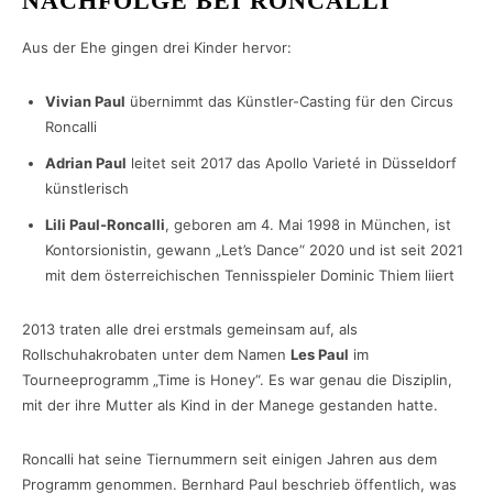
NACHFOLGE BEI RONCALLI
Aus der Ehe gingen drei Kinder hervor:
Vivian Paul
übernimmt das Künstler-Casting für den Circus
Roncalli
Adrian Paul
leitet seit 2017 das Apollo Varieté in Düsseldorf
künstlerisch
Lili Paul-Roncalli
, geboren am 4. Mai 1998 in München, ist
Kontorsionistin, gewann „Let’s Dance“ 2020 und ist seit 2021
mit dem österreichischen Tennisspieler Dominic Thiem liiert
2013 traten alle drei erstmals gemeinsam auf, als
Rollschuhakrobaten unter dem Namen
Les Paul
im
Tourneeprogramm „Time is Honey“. Es war genau die Disziplin,
mit der ihre Mutter als Kind in der Manege gestanden hatte.
Roncalli hat seine Tiernummern seit einigen Jahren aus dem
Programm genommen. Bernhard Paul beschrieb öffentlich, was