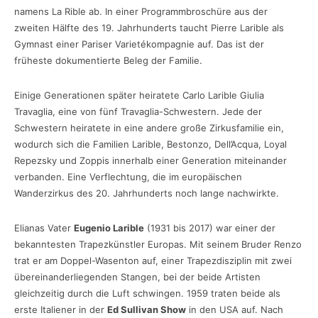
namens La Rible ab. In einer Programmbroschüre aus der
zweiten Hälfte des 19. Jahrhunderts taucht Pierre Larible als
Gymnast einer Pariser Varietékompagnie auf. Das ist der
früheste dokumentierte Beleg der Familie.
Einige Generationen später heiratete Carlo Larible Giulia
Travaglia, eine von fünf Travaglia-Schwestern. Jede der
Schwestern heiratete in eine andere große Zirkusfamilie ein,
wodurch sich die Familien Larible, Bestonzo, Dell’Acqua, Loyal
Repezsky und Zoppis innerhalb einer Generation miteinander
verbanden. Eine Verflechtung, die im europäischen
Wanderzirkus des 20. Jahrhunderts noch lange nachwirkte.
Elianas Vater
Eugenio Larible
(1931 bis 2017) war einer der
bekanntesten Trapezkünstler Europas. Mit seinem Bruder Renzo
trat er am Doppel-Wasenton auf, einer Trapezdisziplin mit zwei
übereinanderliegenden Stangen, bei der beide Artisten
gleichzeitig durch die Luft schwingen. 1959 traten beide als
erste Italiener in der
Ed Sullivan Show
in den USA auf. Nach