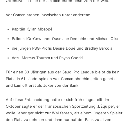
Offensive ist eine der am dichtesten besetzten der Welt.
Vor Coman stehen inzwischen unter anderem:
Kapitän Kylian Mbappé
Ballon-d’Or-Gewinner Ousmane Dembélé und Michael Olise
die jungen PSG-Profis Désiré Doué und Bradley Barcola
dazu Marcus Thuram und Rayan Cherki
Für einen 30-Jährigen aus der Saudi Pro League bleibt da kein
Platz. In 61 Länderspielen war Coman ohnehin selten gesetzt
und kam oft erst als Joker von der Bank.
Auf diese Entscheidung hatte er sich früh eingestellt. Im
Oktober sagte er der französischen Sportzeitung „L’Équipe“, er
wolle lieber gar nicht zur WM fahren, als einem jüngeren Spieler
den Platz zu nehmen und dann nur auf der Bank zu sitzen.